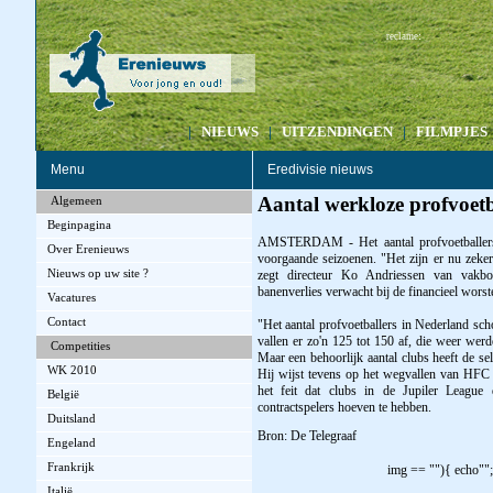
:
reclame
|
NIEUWS
|
UITZENDINGEN
|
FILMPJES
Menu
Eredivisie nieuws
Aantal werkloze profvoetba
Algemeen
Beginpagina
AMSTERDAM - Het aantal profvoetballers d
Over Erenieuws
voorgaande seizoenen. "Het zijn er nu zeke
Nieuws op uw site ?
zegt directeur Ko Andriessen van vakbo
banenverlies verwacht bij de financieel worst
Vacatures
Contact
"Het aantal profvoetballers in Nederland sch
vallen er zo'n 125 tot 150 af, die weer wer
Competities
Maar een behoorlijk aantal clubs heeft de se
WK 2010
Hij wijst tevens op het wegvallen van HFC 
het feit dat clubs in de Jupiler League 
België
contractspelers hoeven te hebben.
Duitsland
Bron: De Telegraaf
Engeland
Frankrijk
img == ""){ echo"";
Italië