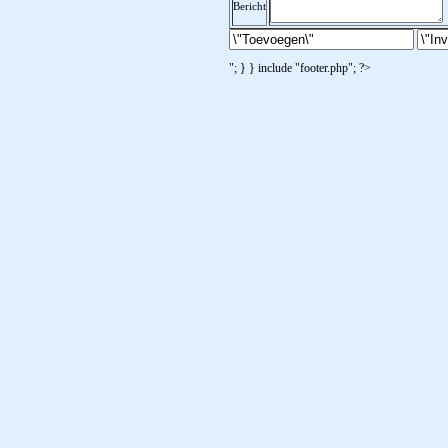
Bericht
"; } } include "footer.php"; ?>