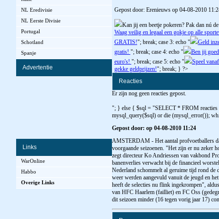
Gepost door: Erenieuws op 04-08-2010 11:2
NL Eredivisie
NL Eerste Divisie
Kan jij een beetje pokeren? Pak dan nú de
Portugal
Waag veilig en legaal een gokje op alle spor
GRATIS!
"; break; case 3: echo "
Geld inz
Schotland
gratis!
"; break; case 4: echo "
Ben jij goed
Spanje
euro's!
"; break; case 5: echo "
Speel vanaf
Advertentie
gekke geldprijzen!
"; break; } ?>
Reacties
Er zijn nog geen reacties gepost.
"; } else { $sql = "SELECT * FROM reacties
mysql_query($sql) or die (mysql_error()); whi
Gepost door: op 04-08-2010 11:24
AMSTERDAM - Het aantal profvoetballers dat w
Links
voorgaande seizoenen. "Het zijn er nu zeker h
zegt directeur Ko Andriessen van vakbond Pro
WarOnline
banenverlies verwacht bij de financieel worstel
Nederland schommelt al geruime tijd rond de dui
Habbo
weer werden aangevuld vanuit de jeugd en het 
Overige Links
heeft de selecties nu flink ingekrompen", aldu
van HFC Haarlem (failliet) en FC Oss (gedegrad
dit seizoen minder (16 tegen vorig jaar 17) co