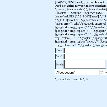
{2,4}$",$_POST['email'])){ echo "
Je moet ee
word niet zichtbaar voor andere bezoekers
"; } else { $datuma = date(d); $datumb = date
".$datumb."-".$datumc.""; $query="INSERT INTO
datum) VALUES ('','".$_POST['naam']."','".$_
'".$_POST['bericht']."','$ip','$id','$datum')";
(mysql_error()); echo"
Je reactie is succesvol
$googleurl = eregi_replace(" ","_",$googleurl)
$googleurl = eregi_replace(";","_",$googleurl)
$googleurl = eregi_replace("_","_",$googleurl
eregi_replace("\"","_",$googleurl); $googleurl 
$googleurl = eregi_replace("www.","*",$googl
eregi_replace(".nl","*",$googleurl); $googleu
Naam
Email
Bericht
"; } } include "footer.php"; ?>