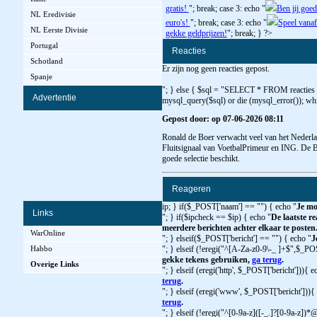
gratis!
"; break; case 3: echo "
Ben jij goed
NL Eredivisie
euro's!
"; break; case 3: echo "
Speel vanaf
NL Eerste Divisie
gekke geldprijzen!
"; break; } ?>
Portugal
Reacties
Schotland
Er zijn nog geen reacties gepost.
Spanje
"; } else { $sql = "SELECT * FROM reacties
Advertentie
mysql_query($sql) or die (mysql_error()); whi
Gepost door: op 07-06-2026 08:11
Ronald de Boer verwacht veel van het Nederland
Fluitsignaal van VoetbalPrimeur en ING. De 
goede selectie beschikt.
Reageren
ip; } if($_POST['naam'] == "") { echo "
Je mo
Links
"; } if($ipcheck == $ip) { echo "
De laatste re
meerdere berichten achter elkaar te posten
WarOnline
"; } elseif($_POST['bericht'] == "") { echo "
J
Habbo
"; } elseif (!eregi("^[A-Za-z0-9\-_ ]+$",$_PO
gekke tekens gebruiken,
ga terug
.
Overige Links
"; } elseif (eregi('http', $_POST['bericht'])){ e
terug
.
"; } elseif (eregi('www', $_POST['bericht'])){
terug
.
"; } elseif (!eregi("^[0-9a-z]([-_.]?[0-9a-z])*@