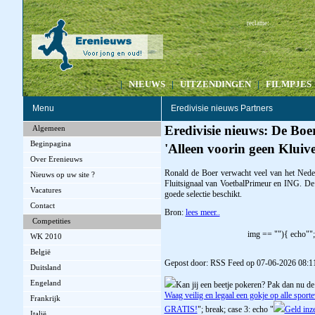
:
reclame
|
NIEUWS
|
UITZENDINGEN
|
FILMPJES
Menu
Eredivisie nieuws Partners
Eredivisie nieuws: De Boe
Algemeen
Beginpagina
'Alleen voorin geen Kluive
Over Erenieuws
Ronald de Boer verwacht veel van het Nederl
Nieuws op uw site ?
Fluitsignaal van VoetbalPrimeur en ING. D
Vacatures
goede selectie beschikt.
Contact
Bron:
lees meer..
Competities
img == ""){ echo"";
WK 2010
België
Gepost door: RSS Feed op 07-06-2026 08:1
Duitsland
Engeland
Kan jij een beetje pokeren? Pak dan nu de
Waag veilig en legaal een gokje op alle spor
Frankrijk
GRATIS!
"; break; case 3: echo "
Geld inz
Italië