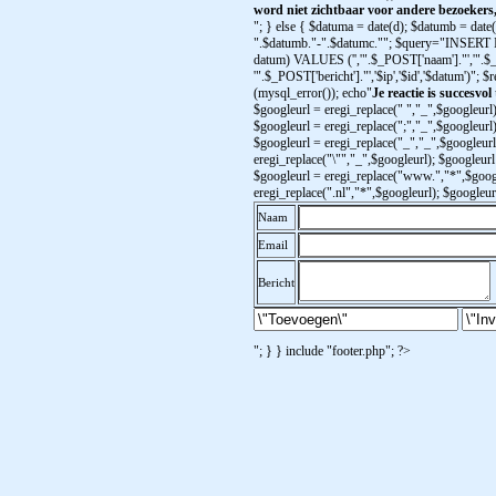
word niet zichtbaar voor andere bezoekers
"; } else { $datuma = date(d); $datumb = date
".$datumb."-".$datumc.""; $query="INSERT INTO
datum) VALUES ('','".$_POST['naam']."','".$_
'".$_POST['bericht']."','$ip','$id','$datum')";
(mysql_error()); echo"
Je reactie is succesvol
$googleurl = eregi_replace(" ","_",$googleurl)
$googleurl = eregi_replace(";","_",$googleurl)
$googleurl = eregi_replace("_","_",$googleurl
eregi_replace("\"","_",$googleurl); $googleurl 
$googleurl = eregi_replace("www.","*",$googl
eregi_replace(".nl","*",$googleurl); $googleu
Naam
Email
Bericht
"; } } include "footer.php"; ?>