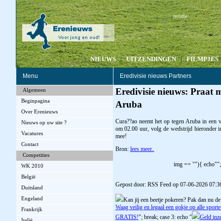
:
reclame
|
NIEUWS
|
UITZENDINGEN
|
FILMPJES
Menu
Eredivisie nieuws Partners
Eredivisie nieuws: Praat
Algemeen
Beginpagina
Aruba
Over Erenieuws
Cura??ao neemt het op tegen Aruba in een vr
Nieuws op uw site ?
om 02.00 uur, volg de wedstrijd hieronder 
Vacatures
mee!
Contact
Bron:
lees meer..
Competities
img == ""){ echo"";
WK 2010
België
Gepost door: RSS Feed op 07-06-2026 07:3
Duitsland
Engeland
Kan jij een beetje pokeren? Pak dan nu de
Waag veilig en legaal een gokje op alle spor
Frankrijk
GRATIS!
"; break; case 3: echo "
Geld inz
Italië