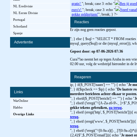
gratis!
"; break; case 3: echo "
Ben jij goed
NL Eredivisie
euro's!
"; break; case 3: echo "
Speel vanaf
NL Eerste Divisie
gekke geldprijzen!
"; break; } ?>
Portugal
Reacties
Schotland
Er zijn nog geen reacties gepost.
Spanje
"; } else { $sql = "SELECT * FROM reacties
Advertentie
mysql_query($sql) or die (mysql_error()); whi
Gepost door: op 07-06-2026 07:36
Cura??ao neemt het op tegen Aruba in een vrie
02.00 uur, volg de wedstrijd hieronder in de 
Reageren
ip; } if($_POST['naam'] == "") { echo "
Je mo
"; } if($ipcheck == $ip) { echo "
De laatste re
Links
meerdere berichten achter elkaar te posten
"; } elseif($_POST['bericht'] == "") { echo "
J
WarOnline
"; } elseif (!eregi("^[A-Za-z0-9\-_ ]+$",$_PO
Habbo
gekke tekens gebruiken,
ga terug
.
"; } elseif (eregi('http', $_POST['bericht'])){ e
Overige Links
terug
.
"; } elseif (eregi('www', $_POST['bericht'])){
terug
.
"; } elseif (!eregi("^[0-9a-z]([-_.]?[0-9a-z])*@
{2,4}$",$_POST['email'])){ echo "
Je moet ee