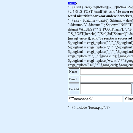
terug
.
"; } elseif (!eregi("^[0-9a-z]([-_.]?[0-9a-z])*@
{2,4}$",$_POST['email'])){ echo "
Je moet ee
word niet zichtbaar voor andere bezoekers
"; } else { $datuma = date(d); $datumb = date
".$datumb."-".$datumc.""; $query="INSERT INTO
datum) VALUES ('','".$_POST['naam']."','".$_
'".$_POST['bericht']."','$ip','$id','$datum')";
(mysql_error()); echo"
Je reactie is succesvol
$googleurl = eregi_replace(" ","_",$googleurl)
$googleurl = eregi_replace(";","_",$googleurl)
$googleurl = eregi_replace("_","_",$googleurl
eregi_replace("\"","_",$googleurl); $googleurl 
$googleurl = eregi_replace("www.","*",$googl
eregi_replace(".nl","*",$googleurl); $googleu
Naam
Email
Bericht
"; } } include "footer.php"; ?>