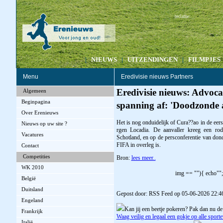
:
reclame
|
NIEUWS
|
UITZENDINGEN
|
FILMPJES
Menu
Eredivisie nieuws Partners
Eredivisie nieuws: Advoca
Algemeen
Beginpagina
spanning af: 'Doodzonde 
Over Erenieuws
Het is nog onduidelijk of Cura??ao in de ee
Nieuws op uw site ?
rgen Locadia. De aanvaller kreeg een rode
Vacatures
Schotland, en op de persconferentie van do
FIFA in overleg is.
Contact
Competities
Bron:
lees meer..
WK 2010
img == ""){ echo"";
België
Duitsland
Gepost door: RSS Feed op 05-06-2026 22:4
Engeland
Kan jij een beetje pokeren? Pak dan nu de
Frankrijk
Waag veilig en legaal een gokje op alle spor
Italië