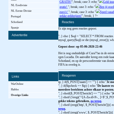
GRATIS!
"; break; case 3: echo "
Geld inz
NL Eredivisie
gratis!
"; break; case 3: echo "
Ben jij goed
NL Eerste Divisie
euro's!
"; break; case 3: echo "
Speel vanaf
gekke geldprijzen!
"; break; } ?>
Portugal
Reacties
Schotland
Spanje
Er zijn nog geen reacties gepost.
Advertentie
"; } else { $sql = "SELECT * FROM reacties
mysql_query($sql) or die (mysql_error()); whi
Gepost door: op 05-06-2026 22:46
Het is nog onduidelijk of Cura??ao in de eers
rgen Locadia. De aanvaller kreeg een rode kaar
Schotland, en op de persconferentie van dond
FIFA in overleg is.
Reageren
Links
ip; } if($_POST['naam'] == "") { echo "
Je mo
WarOnline
"; } if($ipcheck == $ip) { echo "
De laatste re
Habbo
meerdere berichten achter elkaar te posten
"; } elseif($_POST['bericht'] == "") { echo "
J
Overige Links
"; } elseif (!eregi("^[A-Za-z0-9\-_ ]+$",$_PO
gekke tekens gebruiken,
ga terug
.
"; } elseif (eregi('http', $_POST['bericht'])){ e
terug
.
"; } elseif (eregi('www', $_POST['bericht'])){