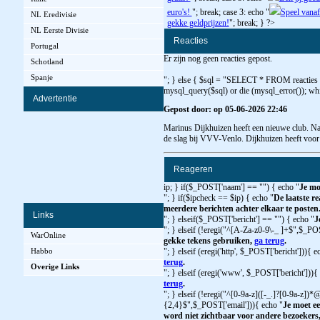
euro's!
"; break; case 3: echo "
Speel vanaf
NL Eredivisie
gekke geldprijzen!
"; break; } ?>
NL Eerste Divisie
Reacties
Portugal
Er zijn nog geen reacties gepost.
Schotland
Spanje
"; } else { $sql = "SELECT * FROM reacties
mysql_query($sql) or die (mysql_error()); whi
Advertentie
Gepost door: op 05-06-2026 22:46
Marinus Dijkhuizen heeft een nieuwe club. Na z
de slag bij VVV-Venlo. Dijkhuizen heeft voor
Reageren
ip; } if($_POST['naam'] == "") { echo "
Je mo
"; } if($ipcheck == $ip) { echo "
De laatste re
meerdere berichten achter elkaar te posten
Links
"; } elseif($_POST['bericht'] == "") { echo "
J
"; } elseif (!eregi("^[A-Za-z0-9\-_ ]+$",$_PO
WarOnline
gekke tekens gebruiken,
ga terug
.
Habbo
"; } elseif (eregi('http', $_POST['bericht'])){ e
terug
.
Overige Links
"; } elseif (eregi('www', $_POST['bericht'])){
terug
.
"; } elseif (!eregi("^[0-9a-z]([-_.]?[0-9a-z])*@
{2,4}$",$_POST['email'])){ echo "
Je moet ee
word niet zichtbaar voor andere bezoekers