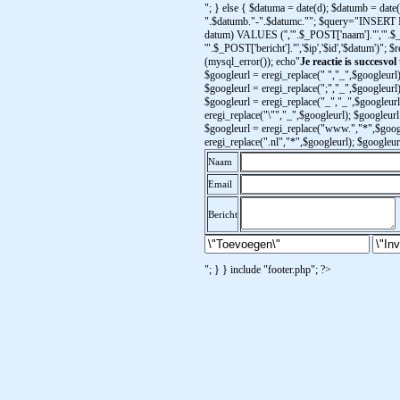
"; } else { $datuma = date(d); $datumb = date
".$datumb."-".$datumc.""; $query="INSERT INTO
datum) VALUES ('','".$_POST['naam']."','".$_
'".$_POST['bericht']."','$ip','$id','$datum')";
(mysql_error()); echo"
Je reactie is succesvol
$googleurl = eregi_replace(" ","_",$googleurl)
$googleurl = eregi_replace(";","_",$googleurl)
$googleurl = eregi_replace("_","_",$googleurl
eregi_replace("\"","_",$googleurl); $googleurl 
$googleurl = eregi_replace("www.","*",$googl
eregi_replace(".nl","*",$googleurl); $googleu
Naam
Email
Bericht
"; } } include "footer.php"; ?>