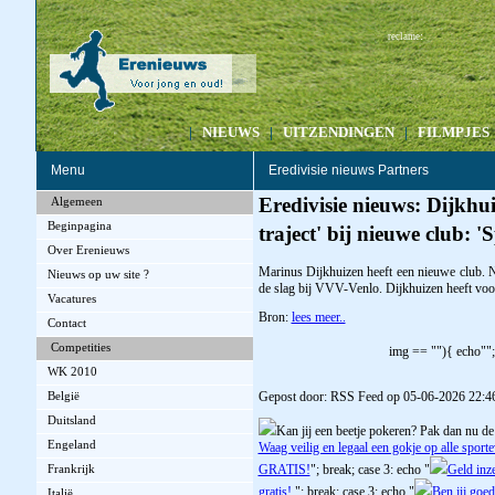
:
reclame
|
NIEUWS
|
UITZENDINGEN
|
FILMPJES
Menu
Eredivisie nieuws Partners
Eredivisie nieuws: Dijkhui
Algemeen
Beginpagina
traject' bij nieuwe club: 
Over Erenieuws
Marinus Dijkhuizen heeft een nieuwe club. Na
Nieuws op uw site ?
de slag bij VVV-Venlo. Dijkhuizen heeft voo
Vacatures
Bron:
lees meer..
Contact
Competities
img == ""){ echo"";
WK 2010
Gepost door: RSS Feed op 05-06-2026 22:4
België
Duitsland
Kan jij een beetje pokeren? Pak dan nu de
Engeland
Waag veilig en legaal een gokje op alle spor
GRATIS!
"; break; case 3: echo "
Geld inz
Frankrijk
gratis!
"; break; case 3: echo "
Ben jij goed
Italië