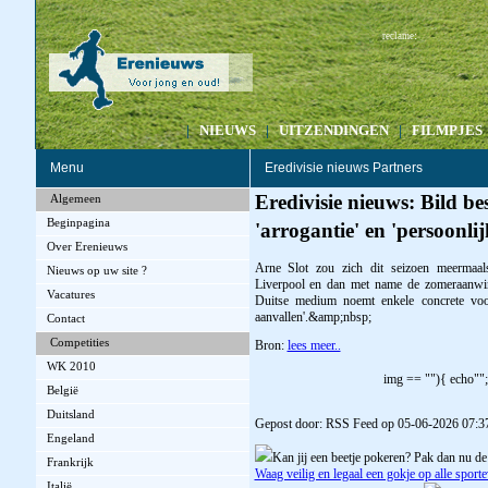
:
reclame
|
NIEUWS
|
UITZENDINGEN
|
FILMPJES
Menu
Eredivisie nieuws Partners
Eredivisie nieuws: Bild be
Algemeen
Beginpagina
'arrogantie' en 'persoonli
Over Erenieuws
Arne Slot zou zich dit seizoen meermaal
Nieuws op uw site ?
Liverpool en dan met name de zomeraanwins
Vacatures
Duitse medium noemt enkele concrete voorb
aanvallen'.&amp;nbsp;
Contact
Competities
Bron:
lees meer..
WK 2010
img == ""){ echo"";
België
Duitsland
Gepost door: RSS Feed op 05-06-2026 07:3
Engeland
Kan jij een beetje pokeren? Pak dan nu de
Frankrijk
Waag veilig en legaal een gokje op alle spor
Italië