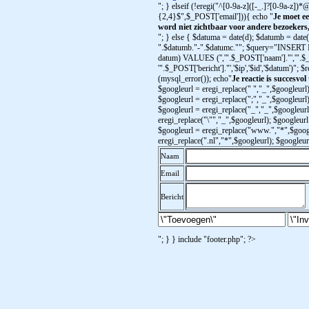
"; } elseif (!eregi("^[0-9a-z]([-_.]?[0-9a-z])*@
{2,4}$",$_POST['email'])){ echo "
Je moet ee
word niet zichtbaar voor andere bezoekers
"; } else { $datuma = date(d); $datumb = date
".$datumb."-".$datumc.""; $query="INSERT INTO
datum) VALUES ('','".$_POST['naam']."','".$_
'".$_POST['bericht']."','$ip','$id','$datum')";
(mysql_error()); echo"
Je reactie is succesvol
$googleurl = eregi_replace(" ","_",$googleurl)
$googleurl = eregi_replace(";","_",$googleurl)
$googleurl = eregi_replace("_","_",$googleurl
eregi_replace("\"","_",$googleurl); $googleurl 
$googleurl = eregi_replace("www.","*",$googl
eregi_replace(".nl","*",$googleurl); $googleu
Naam
Email
Bericht
"; } } include "footer.php"; ?>