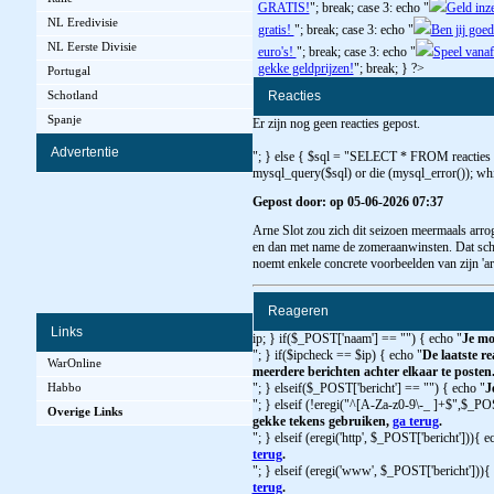
GRATIS!
"; break; case 3: echo "
Geld inz
NL Eredivisie
gratis!
"; break; case 3: echo "
Ben jij goed
NL Eerste Divisie
euro's!
"; break; case 3: echo "
Speel vanaf
gekke geldprijzen!
"; break; } ?>
Portugal
Reacties
Schotland
Spanje
Er zijn nog geen reacties gepost.
Advertentie
"; } else { $sql = "SELECT * FROM reacties
mysql_query($sql) or die (mysql_error()); whi
Gepost door: op 05-06-2026 07:37
Arne Slot zou zich dit seizoen meermaals arro
en dan met name de zomeraanwinsten. Dat sch
noemt enkele concrete voorbeelden van zijn 'ar
Reageren
Links
ip; } if($_POST['naam'] == "") { echo "
Je mo
"; } if($ipcheck == $ip) { echo "
De laatste re
WarOnline
meerdere berichten achter elkaar te posten
Habbo
"; } elseif($_POST['bericht'] == "") { echo "
J
"; } elseif (!eregi("^[A-Za-z0-9\-_ ]+$",$_PO
Overige Links
gekke tekens gebruiken,
ga terug
.
"; } elseif (eregi('http', $_POST['bericht'])){ e
terug
.
"; } elseif (eregi('www', $_POST['bericht'])){
terug
.