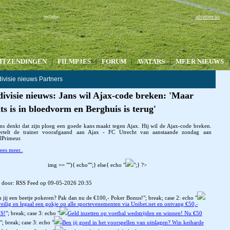
:
reclame
adverteer nu
ITZENDINGEN
|
FILMPJES
|
FORUM
|
AVATARS
|
MEER NIEUWS
ivisie nieuws Partners
ivisie nieuws: Jans wil Ajax-code breken: 'Maar
s is in bloedvorm en Berghuis is terug'
ns denkt dat zijn ploeg een goede kans maakt tegen Ajax. Hij wil de Ajax-code breken.
rtelt de trainer voorafgaand aan Ajax - FC Utrecht van aanstaande zondag aan
lPrimeur.
lees meer..
img == ""){ echo"";} else{ echo "
";} ?>
 door: RSS Feed op 09-05-2026 20:35
 jij een beetje pokeren? Pak dan nu de €100,- Poker Bonus!"; break; case 2: echo "
eilig en legaal een gokje op alle sportevenementen via Unibet.net en ontvang €50,-
S!
"; break; case 3: echo "
Geld inzetten op voetbal wedstrijden en winnen! Nu €50
"; break; case 3: echo "
Ben jij goed in het voorspellen van uitslagen? Win keiharde