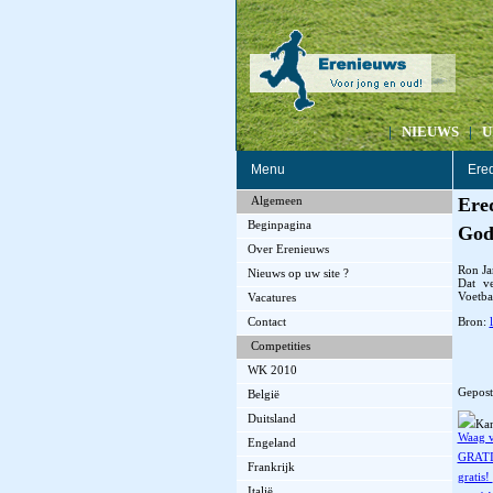
|
NIEUWS
|
U
Menu
Ered
Algemeen
Ered
Beginpagina
Godt
Over Erenieuws
Ron Ja
Nieuws op uw site ?
Dat ve
Voetba
Vacatures
Bron:
Contact
Competities
WK 2010
Gepost
België
Duitsland
Kan
Waag v
Engeland
GRATI
Frankrijk
gratis!
Italië