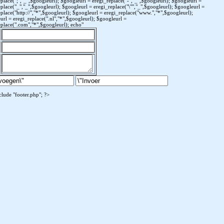
place(";","_",$googleurl); $googleurl = eregi_replace("-","_",$googleurl); $googleurl =
place("_","_",$googleurl); $googleurl = eregi_replace("\"","_",$googleurl); $googleurl =
place("http://","*",$googleurl); $googleurl = eregi_replace("www.","*",$googleurl);
rl = eregi_replace(".nl","*",$googleurl); $googleurl =
eplace(".com","*",$googleurl); echo"
nclude "footer.php"; ?>