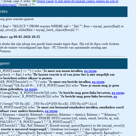
!
"; break; case 3: echo "
Speel vanaf je luie stoel de leukste casino games en win te
geldprijzen!
"; break; } ?>
cties
nog geen reacties gepost.
se { $sql = "SELECT * FROM reacties WHERE nid = ".$id.""; $res = mysql_query($sql) or
ql_error()); while($list = mysql_fetch_object($res)){ ?>
door: op 09-05-2026 20:35
s denkt dat zijn ploeg een goede kans maakt tegen Ajax. Hij wil de Ajax-code breken.
telt de trainer voorafgaand aan Ajax - FC Utrecht van aanstaande zondag aan
Primeur.
geren
($_POST['naam'] == "") { echo "
Je moet een naam invullen,
ga terug
.
$ipcheck == $ip) { echo "
De laatste reactie is al van jouw het is niet mogelijk om
e berichten achter elkaar te posten.
eif($_POST['bericht'] == "") { echo "
Je moet een bericht invullen,
ga terug
.
eif (!eregi("^[A-Za-z0-9\-_ ]+$",$_POST['naam'])){ echo "
Voor je naam mag je geen
ekens gebruiken,
ga terug
.
eif (eregi('http', $_POST['bericht'])){ echo "
Je bericht mag geen links bevatten,
ga terug
.
eif (eregi('www', $_POST['bericht'])){ echo "
Je bericht mag geen links bevatten,
ga
eif (!eregi("^[0-9a-z]([-_.]?[0-9a-z])*@[0-9a-z]([-.]?[0-9a-z])*\\.[a-z]
,$_POST['email'])){ echo "
Je moet een bestaand emailadres invullen, emailadres word
chtbaar voor andere bezoekers,
ga terug
.
se { $datuma = date(d); $datumb = date(m); $datumc = date(y); $datum = "".$datuma."-
mb."-".$datumc.""; $query="INSERT INTO reacties (rid, naam, email, bericht, ip, nid,
VALUES ('','".$_POST['naam']."','".$_POST['email']."',
T['bericht']."','$ip','$id','$datum')"; $result=mysql_query($query) or die (mysql_error());
 reactie is succesvol toegevoegd.
"; //database toevoegen } } else { $googleurl =
place(" ","_",$googleurl); $googleurl = eregi_replace(":","_",$googleurl); $googleurl =