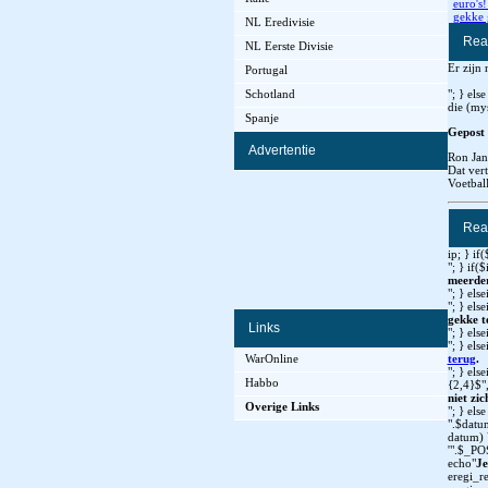
euro's
gekke 
NL Eredivisie
Rea
NL Eerste Divisie
Er zijn 
Portugal
"; } el
Schotland
die (mys
Spanje
Gepost 
Advertentie
Ron Jan
Dat ver
Voetbal
Rea
ip; } if
"; } if(
meerder
"; } els
"; } els
gekke t
Links
"; } els
"; } els
WarOnline
terug
.
"; } els
Habbo
{2,4}$"
niet zi
Overige Links
"; } el
".$datu
datum) 
'".$_POS
echo"
Je
eregi_re