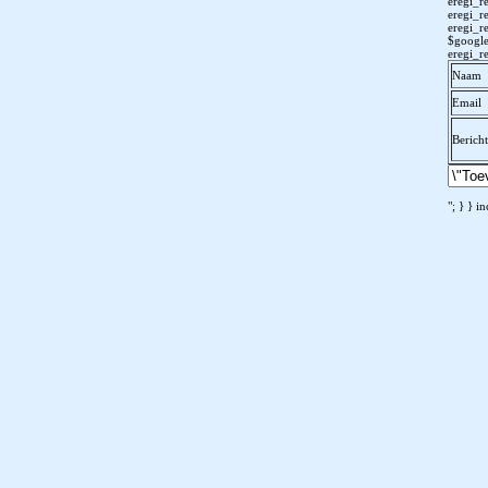
eregi_re
eregi_re
eregi_re
$googleu
eregi_r
Naam
Email
Bericht
"; } } i