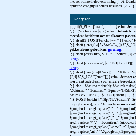
met een ruime thuisoverwinning (4-0). Donderd
opnieuw vroegtijdig willen beslissen. (ANP)
Reageren
ip; } if($_POST['naam'] == "") { echo "
Je mo
"; } if($ipcheck == $ip) { echo "
De laatste re
meerdere berichten achter elkaar te posten
"; } elseif($_POST['bericht'] == "") { echo "
J
"; } elseif (!eregi("^[A-Za-z0-9\-_ ]+$",$_PO
gekke tekens gebruiken,
ga terug
.
"; } elseif (eregi('http', $_POST['bericht'])){ e
terug
.
"; } elseif (eregi('www', $_POST['bericht'])){
terug
.
"; } elseif (!eregi("^[0-9a-z]([-_.]?[0-9a-z])*@
{2,4}$",$_POST['email'])){ echo "
Je moet ee
word niet zichtbaar voor andere bezoekers
"; } else { $datuma = date(d); $datumb = date
".$datumb."-".$datumc.""; $query="INSERT INTO
datum) VALUES ('','".$_POST['naam']."','".$_
'".$_POST['bericht']."','$ip','$id','$datum')";
(mysql_error()); echo"
Je reactie is succesvol
$googleurl = eregi_replace(" ","_",$googleurl)
$googleurl = eregi_replace(";","_",$googleurl)
$googleurl = eregi_replace("_","_",$googleurl
eregi_replace("\"","_",$googleurl); $googleurl 
$googleurl = eregi_replace("www.","*",$googl
eregi_replace(".nl","*",$googleurl); $googleu