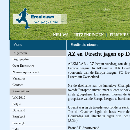
:
reclame
|
NIEUWS
|
UITZENDINGEN
|
FILMPJES
Menu
Eredivisie nieuws
AZ en Utrecht jagen op 
Algemeen
Beginpagina
ALKMAAR - AZ begint vandaag aan de jach
Over Erenieuws
Europa League. In Alkmaar is IFK Göteb
Nieuws op uw site ?
voorronde van de Europa League. FC Utre
Luzern uit Zwitserland .
Vacatures
Contact
Na de deelname aan de lucratieve Champi
tweede Europese niveau meer succes te boek
Competities
in de groepsfase. Dit seizoen moeten de 
WK 2010
groepsfase van de Europa League te bereiken
België
Utrecht was in de tweede voorronde te sterk 
Duitsland
Ton du Chatinier legde de basis voor de
Donderdag zal Utrecht in eigen huis het t
Engeland
(ANP)
Frankrijk
Bron: AD Sportwereld
Italië