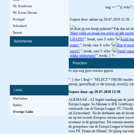
NL Eredivisie
img == ""){ echo"";
NL Eerste Divisie
Gepost door: admin op 29-07-2010 15:39
Portugal
Schotland
Kan jij een beetje pokeren? Pak dan nú de
Spanje
Waag veilig en legaal een gokje op alle spor
GRATIS!
"; break; case 3: echo "
Geld inz
Advertentie
gratis!
"; break; case 4: echo "
Ben jij goed
euro's!
"; break; case 5: echo "
Speel vanaf
gekke geldprijzen!
"; break; } ?>
Reacties
Er zijn nog geen reacties gepost.
"; } else { $sql = "SELECT * FROM reacties
mysql_query($sql) or die (mysql_error()); whi
Links
Gepost door: op 29-07-2010 15:39
WarOnline
ALKMAAR - AZ begint vandaag aan de jacht op
Europa League. In Alkmaar is IFK Göteborg ui
Habbo
voorronde van de Europa League. FC Utrecht 
Overige Links
uit Zwitserland . Na de deelname aan de lucr
nu op het tweede Europese niveau meer succes
avontuur in de groepsfase. Dit seizoen moet
de groepsfase van de Europa League te bereike
voor FK Tirana uit Albanië. De ploeg van trai