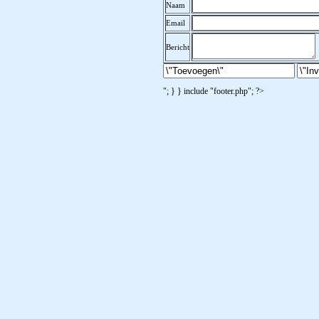
Naam
Email
Bericht
"; } } include "footer.php"; ?>